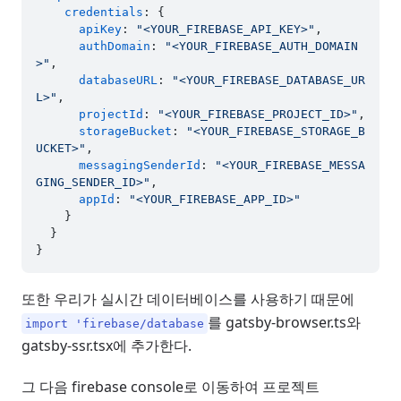
credentials
: {

apiKey
: 
"<YOUR_FIREBASE_API_KEY>"
,

authDomain
: 
"<YOUR_FIREBASE_AUTH_DOMAIN
>"
,

databaseURL
: 
"<YOUR_FIREBASE_DATABASE_UR
L>"
,

projectId
: 
"<YOUR_FIREBASE_PROJECT_ID>"
,

storageBucket
: 
"<YOUR_FIREBASE_STORAGE_B
UCKET>"
,

messagingSenderId
: 
"<YOUR_FIREBASE_MESSA
GING_SENDER_ID>"
,

appId
: 
"<YOUR_FIREBASE_APP_ID>"
    }

  }

또한 우리가 실시간 데이터베이스를 사용하기 때문에
를 gatsby-browser.ts와
import 'firebase/database
gatsby-ssr.tsx에 추가한다.
그 다음 firebase console로 이동하여 프로젝트