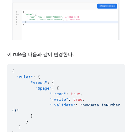
이 rule을 다음과 같이 변경한다.
{
"rules"
:
{
"views"
:
{
"$page"
:
{
".read"
:
true
,
".write"
:
true
,
".validate"
:
"newData.isNumber
()"
}
}
}