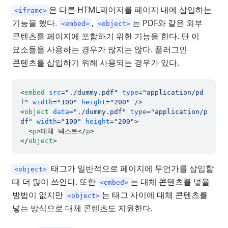
은 다른 HTML페이지를 페이지 내에 삽입하는
<iframe>
기능을 했다.
,
는 PDF와 같은 외부
<embed>
<object>
콘텐츠를 페이지에 포함하기 위한 기능을 한다. 단 이
요소들을 사용하는 경우가 많지는 않다. 플러그인
콘텐츠를 삽입하기 위해 사용되는 경우가 있다.
<
embed
src
=
"./dummy.pdf"
type
=
"application/pd
f"
width
=
"100"
height
=
"200"
 />
<
object
data
=
"./dummy.pdf"
type
=
"application/p
df"
width
=
"100"
height
=
"200"
>
<
p
>
대체 텍스트
</
p
>
</
object
>
태그가 일반적으로 페이지에 무언가를 삽입할
<object>
때 더 많이 쓰인다. 또한
는 대체 콘텐츠를 넣을
<embed>
방법이 없지만
는 태그 사이에 대체 콘텐츠를
<object>
넣는 방식으로 대체 콘텐츠도 지원한다.