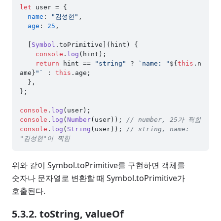
let
 user = {

name
: 
"김성현"
,

age
: 
25
,

  [
Symbol
.
toPrimitive
](hint) {

console
.
log
(hint);

return
 hint == 
"string"
 ? 
`name: "
${
this
.n
ame}
"`
 : 
this
.
age
;

  },

};

console
.
log
console
.
log
(
Number
(user)); 
// number, 25가 찍힘
console
.
log
(
String
(user)); 
// string, name: 
"김성현"이 찍힘
위와 같이 Symbol.toPrimitive를 구현하면 객체를
숫자나 문자열로 변환할 때 Symbol.toPrimitive가
호출된다.
5.3.2. toString, valueOf