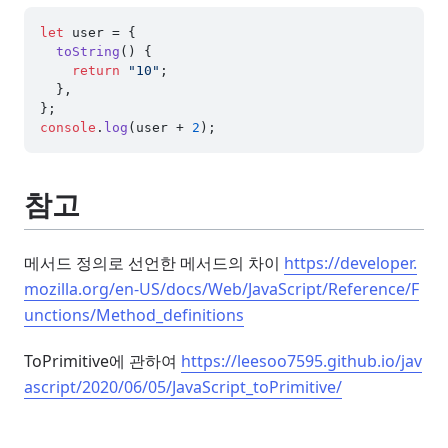
let
 user = {

toString
(
) {

return
"10"
;

  },

console
.
log
(user + 
2
참고
메서드 정의로 선언한 메서드의 차이
https://developer.
mozilla.org/en-US/docs/Web/JavaScript/Reference/F
unctions/Method_definitions
ToPrimitive에 관하여
https://leesoo7595.github.io/jav
ascript/2020/06/05/JavaScript_toPrimitive/