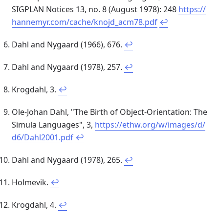
SIGPLAN Notices 13, no. 8 (August 1978): 248
https://
hannemyr.com/cache/knojd_acm78.pdf
↩
Dahl and Nygaard (1966), 676.
↩
Dahl and Nygaard (1978), 257.
↩
Krogdahl, 3.
↩
Ole-Johan Dahl, "The Birth of Object-Orientation: The
Simula Languages", 3,
https://ethw.org/w/images/d/
d6/Dahl2001.pdf
↩
Dahl and Nygaard (1978), 265.
↩
Holmevik.
↩
Krogdahl, 4.
↩