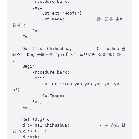
        Procedure bark;

        Begin

            OutText("Woof!");

            OutImage;           ! 줄바꿈을 출력
한다 ;

        End;

    End;

    Dog Class Chihuahua;        ! Chihuahua 클
래스는 Dog 클래스를 "prefix로 둠으로써 상속"받는다. 
;

    Begin

        Procedure bark;

        Begin

            OutText("Yap yap yap yap yap ya
p");

            OutImage;

        End;

    End;

    Ref (Dog) d;

    d :- new Chihuahua;         ! :- 는 참조 할
당 연산자이다. ;

    d.bark;
