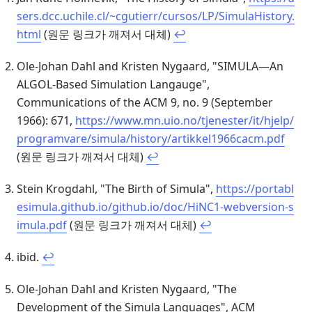
sers.dcc.uchile.cl/~cgutierr/cursos/LP/SimulaHistory.
html
(원문 링크가 깨져서 대체)
↩
Ole-Johan Dahl and Kristen Nygaard, "SIMULA—An
ALGOL-Based Simulation Langauge",
Communications of the ACM 9, no. 9 (September
1966): 671,
https://www.mn.uio.no/tjenester/it/hjelp/
programvare/simula/history/artikkel1966cacm.pdf
(원문 링크가 깨져서 대체)
↩
Stein Krogdahl, "The Birth of Simula",
https://portabl
esimula.github.io/github.io/doc/HiNC1-webversion-s
imula.pdf
(원문 링크가 깨져서 대체)
↩
ibid.
↩
Ole-Johan Dahl and Kristen Nygaard, "The
Development of the Simula Languages", ACM