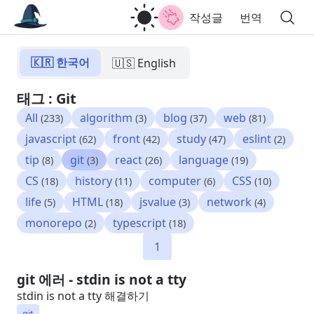
작성글
번역
🇰🇷 한국어
🇺🇸 English
태그 : Git
All
algorithm
blog
web
(233)
(3)
(37)
(81)
javascript
front
study
eslint
(62)
(42)
(47)
(2)
tip
git
react
language
(8)
(3)
(26)
(19)
CS
history
computer
CSS
(18)
(11)
(6)
(10)
life
HTML
jsvalue
network
(5)
(18)
(3)
(4)
monorepo
typescript
(2)
(18)
1
git 에러 - stdin is not a tty
stdin is not a tty 해결하기
git