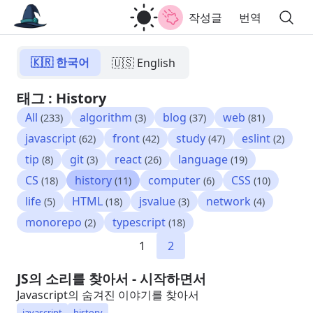
작성글
번역
🇰🇷 한국어
🇺🇸 English
태그 : History
All
algorithm
blog
web
(233)
(3)
(37)
(81)
javascript
front
study
eslint
(62)
(42)
(47)
(2)
tip
git
react
language
(8)
(3)
(26)
(19)
CS
history
computer
CSS
(18)
(11)
(6)
(10)
life
HTML
jsvalue
network
(5)
(18)
(3)
(4)
monorepo
typescript
(2)
(18)
1
2
JS의 소리를 찾아서 - 시작하면서
Javascript의 숨겨진 이야기를 찾아서
javascript
history